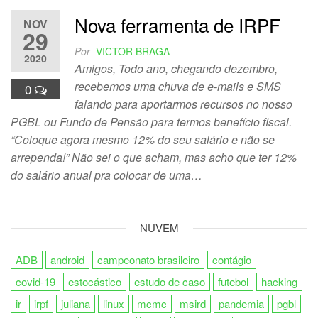
Nova ferramenta de IRPF
NOV
29
Por
VICTOR BRAGA
2020
Amigos, Todo ano, chegando dezembro,
recebemos uma chuva de e-mails e SMS
0
falando para aportarmos recursos no nosso
PGBL ou Fundo de Pensão para termos benefício fiscal.
“Coloque agora mesmo 12% do seu salário e não se
arrependa!” Não sei o que acham, mas acho que ter 12%
do salário anual pra colocar de uma…
NUVEM
ADB
android
campeonato brasileiro
contágio
covid-19
estocástico
estudo de caso
futebol
hacking
ir
irpf
juliana
linux
mcmc
msird
pandemia
pgbl