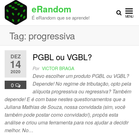
Skip
eRandom
to
É eRandom que se aprende!
MENU
the
content
Tag:
progressiva
PGBL ou VGBL?
DEZ
14
Por
VICTOR BRAGA
2020
Devo escolher um produto PGBL ou VGBL?
Depende! No regime de tributação, opto pela
0
alíquota progressiva ou regressiva? Também
depende! E é com base nestes questionamentos que a
Juliana Mathias de Souza, nossa convidada (sim, você
também pode postar como convidado!), propôs esta
análise e criou uma ferramenta para nos ajudar a decidir
melhor. No…