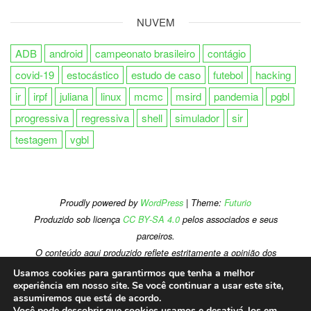
NUVEM
ADB
android
campeonato brasileiro
contágio
covid-19
estocástico
estudo de caso
futebol
hacking
ir
irpf
juliana
linux
mcmc
msird
pandemia
pgbl
progressiva
regressiva
shell
simulador
sir
testagem
vgbl
Proudly powered by
WordPress
| Theme:
Futurio
Produzido sob licença
CC BY-SA 4.0
pelos associados e seus
parceiros.
O conteúdo aqui produzido reflete estritamente a opinião dos
autores, sem refletir necessariamente a opinião de ou ser
Usamos cookies para garantirmos que tenha a melhor
experiência em nosso site. Se você continuar a usar este site,
endossado por qualquer companhia onde trabalhem ou já tenham
assumiremos que está de acordo.
trabalhado.
Você pode descobrir que cookies usamos e desativá-los em