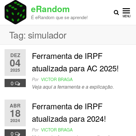
Skip
eRandom
to
É eRandom que se aprende!
MENU
the
content
Tag:
simulador
Ferramenta de IRPF
DEZ
04
atualizada para AC 2025!
2025
Por
VICTOR BRAGA
0
Veja aqui a ferramenta e a explicação.
Ferramenta de IRPF
ABR
18
atualizada para 2024!
2024
Por
VICTOR BRAGA
0